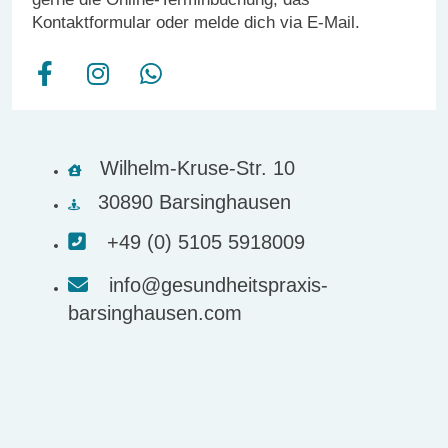
Kontaktformular oder melde dich via E-Mail.
F
I
W
a
n
h
c
s
a
e
t
t
Wilhelm-Kruse-Str. 10
b
a
s
o
g
a
30890 Barsinghausen
o
r
p
+49 (0) 5105 5918009
k
a
p
-
m
info@gesundheitspraxis-
f
barsinghausen.com